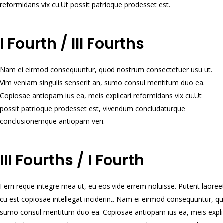
reformidans vix cu.Ut possit patrioque prodesset est.
I Fourth / III Fourths
Nam ei eirmod consequuntur, quod nostrum consectetuer usu ut.
Vim veniam singulis senserit an, sumo consul mentitum duo ea.
Copiosae antiopam ius ea, meis explicari reformidans vix cu.Ut
possit patrioque prodesset est, vivendum concludaturque
conclusionemque antiopam veri.
III Fourths / I Fourth
Ferri reque integre mea ut, eu eos vide errem noluisse. Putent laoreet
cu est copiosae intellegat inciderint. Nam ei eirmod consequuntur, q
sumo consul mentitum duo ea. Copiosae antiopam ius ea, meis explic