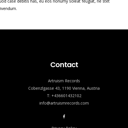
od case debitis has, eu eos nonumy soleat feugiat, ne stet
vivendum.
Contact
Artruism Records
Cobenzlgasse 43, 1190 Vienna, Austria
T: +436601432102
info@artruismrecords.com