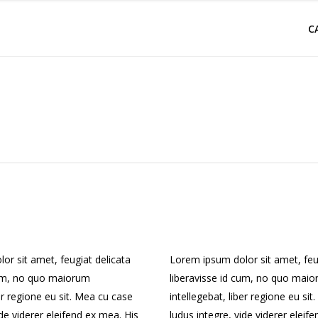
C
or sit amet, feugiat delicata
Lorem ipsum dolor sit amet, feu
cum, no quo maiorum
liberavisse id cum, no quo mai
ber regione eu sit. Mea cu case
intellegebat, liber regione eu si
ide viderer eleifend ex mea. His
ludus integre, vide viderer eleif