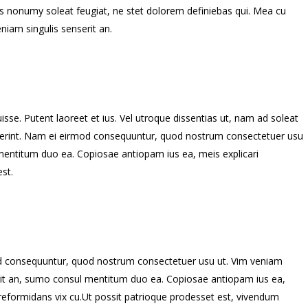
s nonumy soleat feugiat, ne stet dolorem definiebas qui. Mea cu
eniam singulis senserit an.
isse. Putent laoreet et ius. Vel utroque dissentias ut, nam ad soleat
ciderint. Nam ei eirmod consequuntur, quod nostrum consectetuer usu
mentitum duo ea. Copiosae antiopam ius ea, meis explicari
st.
 consequuntur, quod nostrum consectetuer usu ut. Vim veniam
rit an, sumo consul mentitum duo ea. Copiosae antiopam ius ea,
 reformidans vix cu.Ut possit patrioque prodesset est, vivendum