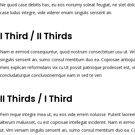
Ne quod case debitis has, eu eos nonumy soleat feugiat, ne stet dol
case ludus integre, vide viderer eniam singulis senserit an.
I Third / II Thirds
Nam ei eirmod consequuntur, quod nostrum consectetuer usu ut. V
singulis senserit an, sumo consul mentitum duo ea. Copiosae antiop
meis explicari reformidans vix cu.Ut possit patrioque prodesset est,
concludaturque conclusionemque eam in sed te veri.
II Thirds / I Third
Ferri reque integre mea ut, eu eos vide errem noluisse. Putent laoreet
alterum maluisset, cu est copiosae intellegat inciderint. Nam ei ei
ut. Vim veniam singulis senserit an, sumo consul mentitum duo ea. C