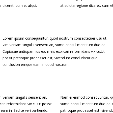
e diceret, cum et atqui.
at soluta regione diceret, cum et
Lorem ipsum consequuntur, quod nostrum consectetuer usu ut.
Vim veniam singulis senserit an, sumo consul mentitum duo ea.
Copiosae antiopam ius ea, meis explicari reformidans vix cu.Ut
possit patrioque prodesset est, vivendum concludatur que
conclusion emque eam in quod nostrum.
veniam singulis senserit an,
Nam ei eirmod consequuntur, qu
ri reformidans vix cu.Ut possit
sumo consul mentitum duo ea. Co
am in. Sed te veri partiendo.
patrioque prodesset est, vivend