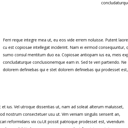
concludaturqu
Ferri reque integre mea ut, eu eos vide errem noluisse. Putent laore
cu est copiosae intellegat inciderint. Nam ei eirmod consequuntur, 
sumo consul mentitum duo ea. Copiosae antiopam ius ea, meis expli
concludaturque conclusionemque eam in. Sed te veri partiendo. Ne 
dolorem definiebas qui e stet dolorem definiebas qui prodesset est
 et ius. Vel utroque dissentias ut, nam ad soleat alterum maluisset,
uod nostrum consectetuer usu ut. Vim veniam singulis senserit an,
ari reformidans vix cu.Ut possit patrioque prodesset est, vivendum