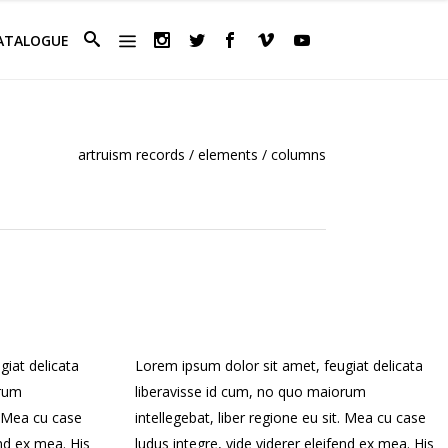
ATALOGUE
artruism records
/
elements
/
columns
giat delicata
Lorem ipsum dolor sit amet, feugiat delicata
orum
liberavisse id cum, no quo maiorum
t. Mea cu case
intellegebat, liber regione eu sit. Mea cu case
end ex mea. His
ludus integre, vide viderer eleifend ex mea. His