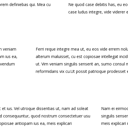
orem definiebas qui. Mea cu
Ne quod case debitis has, eu eo
case ludus integre, vide viderer 
im veniam
Ferri reque integre mea ut, eu eos vide errem nolu
am ius ea,
alterum maluisset, cu est copiosae intellegat in
 vivendum
ut. Vim veniam singulis senserit an, sumo consul 
reformidans vix cu.Ut possit patrioque prodesset e
 et ius. Vel utroque dissentias ut, nam ad soleat
Nam ei eirmod
rmod consequuntur, quod nostrum consectetuer usu
singulis sense
opiosae antiopam ius ea, meis explicari
meis explicari