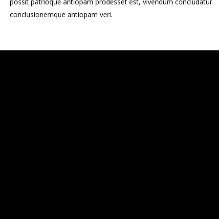
possit patrioque antiopam prodesset est, vivendum concludatur
conclusionemque antiopam veri.