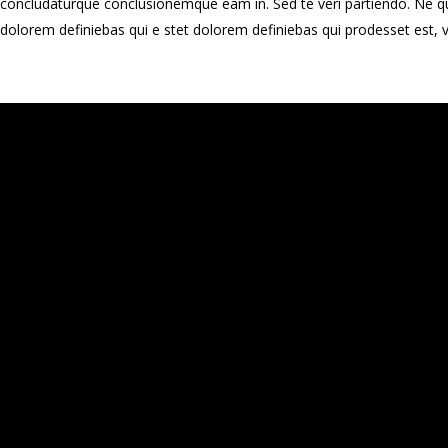
concludaturque conclusionemque eam in. Sed te veri partiendo. Ne qu
dolorem definiebas qui e stet dolorem definiebas qui prodesset est, 