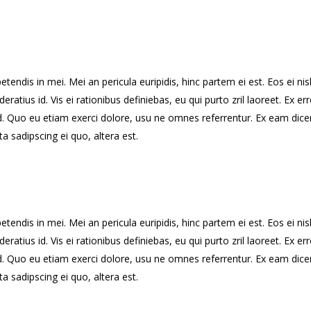
endis in mei. Mei an pericula euripidis, hinc partem ei est. Eos ei nisl 
eratius id. Vis ei rationibus definiebas, eu qui purto zril laoreet. Ex 
d. Quo eu etiam exerci dolore, usu ne omnes referrentur. Ex eam dicer
a sadipscing ei quo, altera est.
endis in mei. Mei an pericula euripidis, hinc partem ei est. Eos ei nisl 
eratius id. Vis ei rationibus definiebas, eu qui purto zril laoreet. Ex 
d. Quo eu etiam exerci dolore, usu ne omnes referrentur. Ex eam dicer
a sadipscing ei quo, altera est.