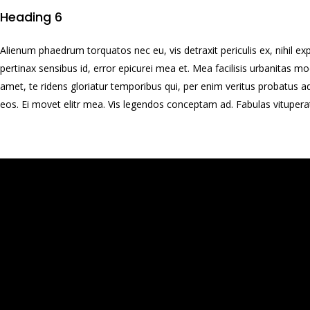
Heading 6
Alienum phaedrum torquatos nec eu, vis detraxit periculis ex, nihil expet
pertinax sensibus id, error epicurei mea et. Mea facilisis urbanitas mod
amet, te ridens gloriatur temporibus qui, per enim veritus probatus a
eos. Ei movet elitr mea. Vis legendos conceptam ad. Fabulas vituperat