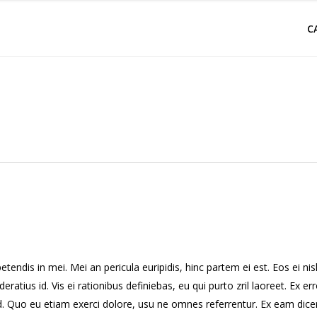
C
endis in mei. Mei an pericula euripidis, hinc partem ei est. Eos ei nisl 
eratius id. Vis ei rationibus definiebas, eu qui purto zril laoreet. Ex 
d. Quo eu etiam exerci dolore, usu ne omnes referrentur. Ex eam dicer