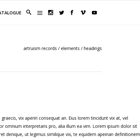
ATALOGUE
artruism records
/
elements
/
headings
graecis, vix aperiri consequat an. Eius lorem tincidunt vix at, vel
error omnium interpretaris pro, alia illum ea vim. Lorem ipsum dolor sit
et denique, ut legimus similique vix, te equidem apeirian definitionem