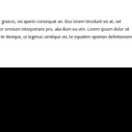
graecis, vix aperiri consequat an. Eius lorem tincidunt vix at, vel
error omnium interpretaris pro, alia illum ea vim. Lorem ipsum dolor sit
et denique, ut legimus similique vix, te equidem apeirian definitionem