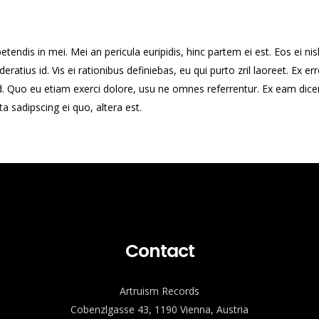
endis in mei. Mei an pericula euripidis, hinc partem ei est. Eos ei nisl 
eratius id. Vis ei rationibus definiebas, eu qui purto zril laoreet. Ex 
d. Quo eu etiam exerci dolore, usu ne omnes referrentur. Ex eam dicer
a sadipscing ei quo, altera est.
Contact
Artruism Records
Cobenzlgasse 43, 1190 Vienna, Austria