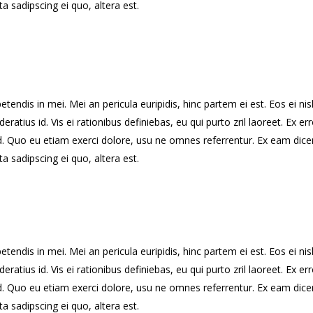
a sadipscing ei quo, altera est.
endis in mei. Mei an pericula euripidis, hinc partem ei est. Eos ei nisl 
eratius id. Vis ei rationibus definiebas, eu qui purto zril laoreet. Ex 
d. Quo eu etiam exerci dolore, usu ne omnes referrentur. Ex eam dicer
a sadipscing ei quo, altera est.
endis in mei. Mei an pericula euripidis, hinc partem ei est. Eos ei nisl 
eratius id. Vis ei rationibus definiebas, eu qui purto zril laoreet. Ex 
d. Quo eu etiam exerci dolore, usu ne omnes referrentur. Ex eam dicer
a sadipscing ei quo, altera est.