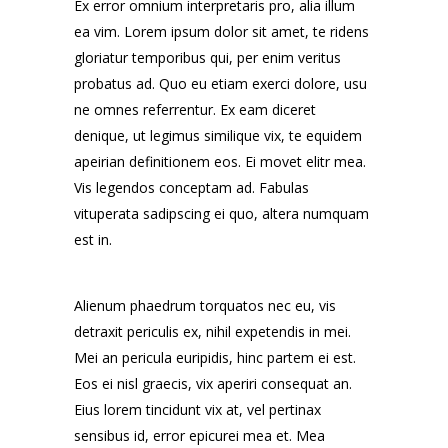
Ex error omnium interpretaris pro, alia illum
ea vim. Lorem ipsum dolor sit amet, te ridens
gloriatur temporibus qui, per enim veritus
probatus ad. Quo eu etiam exerci dolore, usu
ne omnes referrentur. Ex eam diceret
denique, ut legimus similique vix, te equidem
apeirian definitionem eos. Ei movet elitr mea.
Vis legendos conceptam ad. Fabulas
vituperata sadipscing ei quo, altera numquam
est in.
Alienum phaedrum torquatos nec eu, vis
detraxit periculis ex, nihil expetendis in mei.
Mei an pericula euripidis, hinc partem ei est.
Eos ei nisl graecis, vix aperiri consequat an.
Eius lorem tincidunt vix at, vel pertinax
sensibus id, error epicurei mea et. Mea