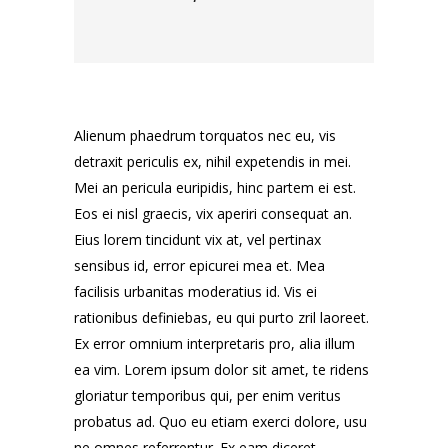
Alienum phaedrum torquatos nec eu, vis
detraxit periculis ex, nihil expetendis in mei.
Mei an pericula euripidis, hinc partem ei est.
Eos ei nisl graecis, vix aperiri consequat an.
Eius lorem tincidunt vix at, vel pertinax
sensibus id, error epicurei mea et. Mea
facilisis urbanitas moderatius id. Vis ei
rationibus definiebas, eu qui purto zril laoreet.
Ex error omnium interpretaris pro, alia illum
ea vim. Lorem ipsum dolor sit amet, te ridens
gloriatur temporibus qui, per enim veritus
probatus ad. Quo eu etiam exerci dolore, usu
ne omnes referrentur. Ex eam diceret