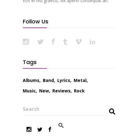
Eos ei nisl graecis, vix aperiri consequat an.
Follow Us
Tags
Albums
Band
Lyrics
Metal
Music
New
Reviews
Rock
Search