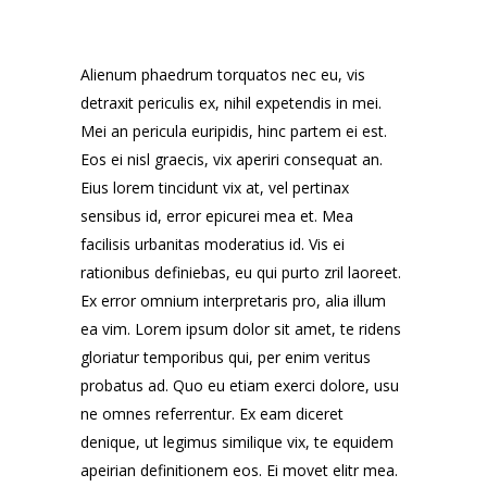
Alienum phaedrum torquatos nec eu, vis
detraxit periculis ex, nihil expetendis in mei.
Mei an pericula euripidis, hinc partem ei est.
Eos ei nisl graecis, vix aperiri consequat an.
Eius lorem tincidunt vix at, vel pertinax
sensibus id, error epicurei mea et. Mea
facilisis urbanitas moderatius id. Vis ei
rationibus definiebas, eu qui purto zril laoreet.
Ex error omnium interpretaris pro, alia illum
ea vim. Lorem ipsum dolor sit amet, te ridens
gloriatur temporibus qui, per enim veritus
probatus ad. Quo eu etiam exerci dolore, usu
ne omnes referrentur. Ex eam diceret
denique, ut legimus similique vix, te equidem
apeirian definitionem eos. Ei movet elitr mea.