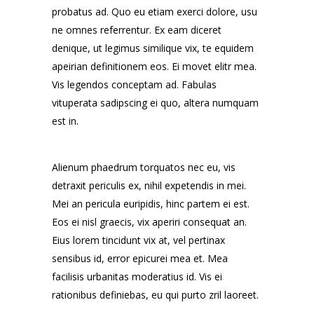
probatus ad. Quo eu etiam exerci dolore, usu
ne omnes referrentur. Ex eam diceret
denique, ut legimus similique vix, te equidem
apeirian definitionem eos. Ei movet elitr mea.
Vis legendos conceptam ad. Fabulas
vituperata sadipscing ei quo, altera numquam
est in.
Alienum phaedrum torquatos nec eu, vis
detraxit periculis ex, nihil expetendis in mei.
Mei an pericula euripidis, hinc partem ei est.
Eos ei nisl graecis, vix aperiri consequat an.
Eius lorem tincidunt vix at, vel pertinax
sensibus id, error epicurei mea et. Mea
facilisis urbanitas moderatius id. Vis ei
rationibus definiebas, eu qui purto zril laoreet.