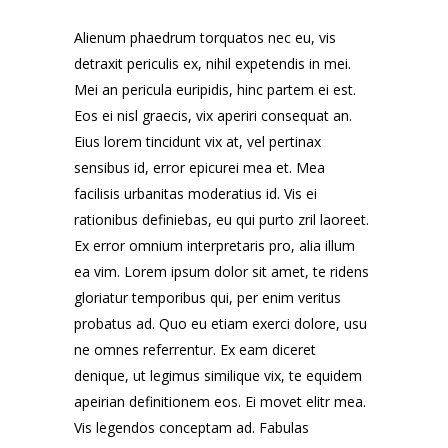
Alienum phaedrum torquatos nec eu, vis
detraxit periculis ex, nihil expetendis in mei.
Mei an pericula euripidis, hinc partem ei est.
Eos ei nisl graecis, vix aperiri consequat an.
Eius lorem tincidunt vix at, vel pertinax
sensibus id, error epicurei mea et. Mea
facilisis urbanitas moderatius id. Vis ei
rationibus definiebas, eu qui purto zril laoreet.
Ex error omnium interpretaris pro, alia illum
ea vim. Lorem ipsum dolor sit amet, te ridens
gloriatur temporibus qui, per enim veritus
probatus ad. Quo eu etiam exerci dolore, usu
ne omnes referrentur. Ex eam diceret
denique, ut legimus similique vix, te equidem
apeirian definitionem eos. Ei movet elitr mea.
Vis legendos conceptam ad. Fabulas