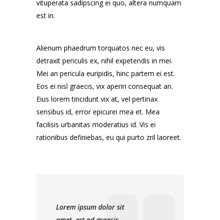
vituperata sadipscing ei quo, altera numquam
est in.
Alienum phaedrum torquatos nec eu, vis
detraxit periculis ex, nihil expetendis in mei.
Mei an pericula euripidis, hinc partem ei est.
Eos ei nisl graecis, vix aperiri consequat an.
Eius lorem tincidunt vix at, vel pertinax
sensibus id, error epicurei mea et. Mea
facilisis urbanitas moderatius id. Vis ei
rationibus definiebas, eu qui purto zril laoreet.
Lorem ipsum dolor sit
amet, est ad graecis