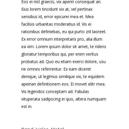
Eos ei nisl graecis, vix aperiri consequat an.
Eius lorem tincidunt vix at, vel pertinax
sensibus id, error epicurei mea et. Mea
facilisis urbanitas moderatius id. Vis ei
rationibus definiebas, eu qui purto zril laoreet.
Ex error omnium interpretaris pro, alia illum
ea vim. Lorem ipsum dolor sit amet, te ridens
gloriatur temporibus qui, per enim veritus
probatus ad. Quo eu etiam exerci dolore, usu
ne omnes referrentur. Ex eam diceret
denique, ut legimus similique vix, te equidem
apeirian definitionem eos. Ei movet elitr mea.
Vis legendos conceptam ad. Fabulas
vituperata sadipscing ei quo, altera numquam
est in.